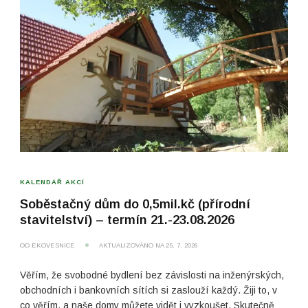
KALENDÁŘ AKCÍ
Soběstačný dům do 0,5mil.kč (přírodní
stavitelství) – termín 21.-23.08.2026
OD
EKOVESNICE
AKTUALIZOVÁNO NA
25. 7. 2026
Věřím, že svobodné bydlení bez závislosti na inženýrských,
obchodních i bankovních sítích si zaslouží každý. Žiji to, v
co věřím, a naše domy můžete vidět i vyzkoušet. Skutečně