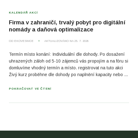
KALENDÁŘ AKCÍ
Firma v zahraničí, trvalý pobyt pro digitální
nomády a daňová optimalizace​
OD
EKOVESNICE
AKTUALIZOVÁNO NA
25. 7. 2026
Termín místo konání: Individuální dle dohody. Po dosažení
uhrazených záloh od 5-10 zájemců vás propojím a na fóru si
domluvíme vhodný termín a místo. registrovat na tuto akci
Živý kurz proběhne dle dohody po naplnění kapacity nebo …
POKRAČOVAT VE ČTENÍ