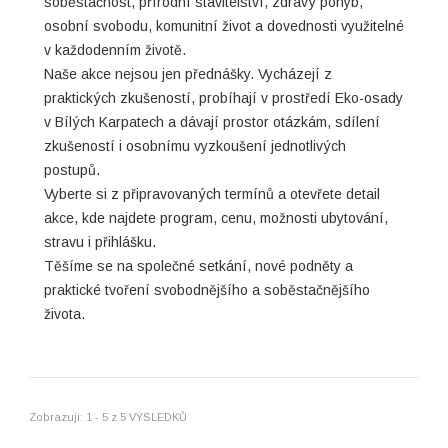
soběstačnost, přírodní stavitelství, zdravý pohyb,
osobní svobodu, komunitní život a dovednosti využitelné
v každodenním životě.
Naše akce nejsou jen přednášky. Vycházejí z
praktických zkušeností, probíhají v prostředí Eko-osady
v Bílých Karpatech a dávají prostor otázkám, sdílení
zkušeností i osobnímu vyzkoušení jednotlivých
postupů.
Vyberte si z připravovaných termínů a otevřete detail
akce, kde najdete program, cenu, možnosti ubytování,
stravu i přihlášku.
Těšíme se na společné setkání, nové podněty a
praktické tvoření svobodnějšího a soběstačnějšího
života.
Zobrazuji: 1 - 5 z 5 VÝSLEDKŮ