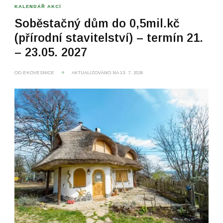
KALENDÁŘ AKCÍ
Soběstačný dům do 0,5mil.kč
(přírodní stavitelství) – termín 21.
– 23.05. 2027
OD
EKOVESNICE
AKTUALIZOVÁNO NA
13. 7. 2026