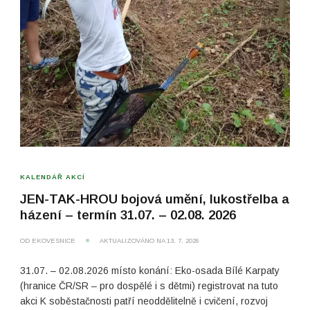
KALENDÁŘ AKCÍ
JEN-TAK-HROU bojová umění, lukostřelba a
házení – termín 31.07. – 02.08. 2026
OD
EKOVESNICE
AKTUALIZOVÁNO NA
13. 7. 2026
31.07. – 02.08.2026 místo konání: Eko-osada Bílé Karpaty
(hranice ČR/SR – pro dospělé i s dětmi) registrovat na tuto
akci K soběstačnosti patří neoddělitelně i cvičení, rozvoj