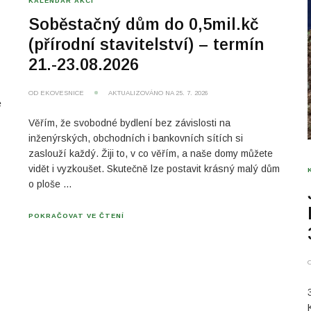
KALENDÁŘ AKCÍ
Soběstačný dům do 0,5mil.kč
(přírodní stavitelství) – termín
21.-23.08.2026
OD
EKOVESNICE
AKTUALIZOVÁNO NA
25. 7. 2026
e
Věřím, že svobodné bydlení bez závislosti na
inženýrských, obchodních i bankovních sítích si
zaslouží každý. Žiji to, v co věřím, a naše domy můžete
vidět i vyzkoušet. Skutečně lze postavit krásný malý dům
o ploše …
POKRAČOVAT VE ČTENÍ