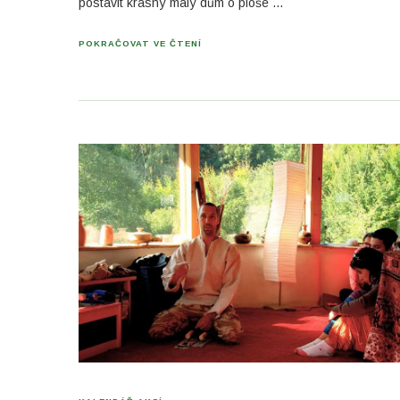
postavit krásný malý dům o ploše …
POKRAČOVAT VE ČTENÍ