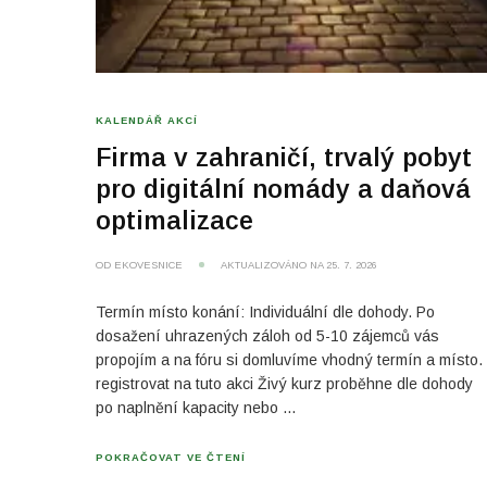
KALENDÁŘ AKCÍ
Firma v zahraničí, trvalý pobyt
pro digitální nomády a daňová
optimalizace​
OD
EKOVESNICE
AKTUALIZOVÁNO NA
25. 7. 2026
Termín místo konání: Individuální dle dohody. Po
dosažení uhrazených záloh od 5-10 zájemců vás
propojím a na fóru si domluvíme vhodný termín a místo.
registrovat na tuto akci Živý kurz proběhne dle dohody
po naplnění kapacity nebo …
POKRAČOVAT VE ČTENÍ