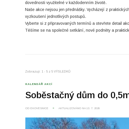
dovednosti využitelné v každodenním životě.
Naše akce nejsou jen přednášky. Vycházejí z praktických
vyzkoušení jednotlivých postupů.
Vyberte si z připravovaných termínů a otevřete detail ak
Těšíme se na společné setkání, nové podněty a praktick
Zobrazuji: 1 - 5 z 5 VÝSLEDKŮ
KALENDÁŘ AKCÍ
Soběstačný dům do 0,5mil.
OD
EKOVESNICE
AKTUALIZOVÁNO NA
13. 7. 2026