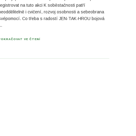
registrovat na tuto akci K soběstačnosti patří
neoddělitelně i cvičení, rozvoj osobnosti a sebeobrana
svépomocí. Co třeba s radostí JEN-TAK-HROU bojová
…
POKRAČOVAT VE ČTENÍ