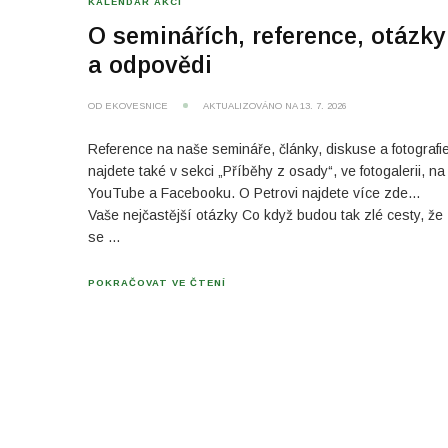
KALENDÁŘ AKCÍ
O seminářích, reference, otázky
a odpovědi
OD
EKOVESNICE
AKTUALIZOVÁNO NA
13. 7. 2026
Reference na naše semináře, články, diskuse a fotografi
najdete také v sekci „Příběhy z osady“, ve fotogalerii, na
YouTube a Facebooku. O Petrovi najdete více zde…
Vaše nejčastější otázky Co když budou tak zlé cesty, že
se …
POKRAČOVAT VE ČTENÍ