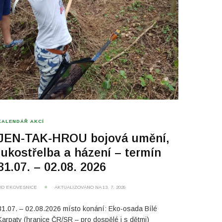
KALENDÁŘ AKCÍ
JEN-TAK-HROU bojová umění,
lukostřelba a házení – termín
31.07. – 02.08. 2026
OD
EKOVESNICE
AKTUALIZOVÁNO NA
13. 7. 2026
31.07. – 02.08.2026 místo konání: Eko-osada Bílé
Karpaty (hranice ČR/SR – pro dospělé i s dětmi)