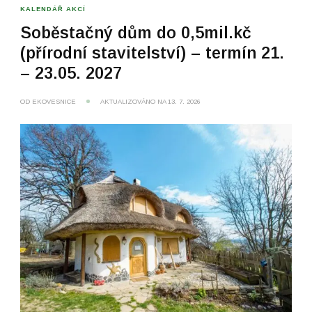
KALENDÁŘ AKCÍ
Soběstačný dům do 0,5mil.kč
(přírodní stavitelství) – termín 21.
– 23.05. 2027
OD
EKOVESNICE
AKTUALIZOVÁNO NA
13. 7. 2026