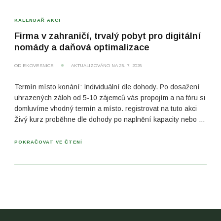
KALENDÁŘ AKCÍ
Firma v zahraničí, trvalý pobyt pro digitální
nomády a daňová optimalizace​
OD
EKOVESNICE
AKTUALIZOVÁNO NA
25. 7. 2026
Termín místo konání: Individuální dle dohody. Po dosažení
uhrazených záloh od 5-10 zájemců vás propojím a na fóru si
domluvíme vhodný termín a místo. registrovat na tuto akci
Živý kurz proběhne dle dohody po naplnění kapacity nebo …
POKRAČOVAT VE ČTENÍ