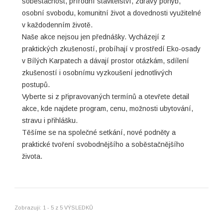
soběstačnost, přírodní stavitelství, zdravý pohyb,
osobní svobodu, komunitní život a dovednosti využitelné
v každodenním životě.
Naše akce nejsou jen přednášky. Vycházejí z
praktických zkušeností, probíhají v prostředí Eko-osady
v Bílých Karpatech a dávají prostor otázkám, sdílení
zkušeností i osobnímu vyzkoušení jednotlivých
postupů.
Vyberte si z připravovaných termínů a otevřete detail
akce, kde najdete program, cenu, možnosti ubytování,
stravu i přihlášku.
Těšíme se na společné setkání, nové podněty a
praktické tvoření svobodnějšího a soběstačnějšího
života.
Zobrazuji: 1 - 5 z 5 VÝSLEDKŮ