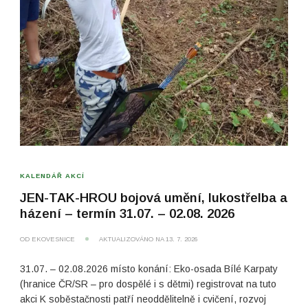
KALENDÁŘ AKCÍ
JEN-TAK-HROU bojová umění, lukostřelba a
házení – termín 31.07. – 02.08. 2026
OD
EKOVESNICE
AKTUALIZOVÁNO NA
13. 7. 2026
31.07. – 02.08.2026 místo konání: Eko-osada Bílé Karpaty
(hranice ČR/SR – pro dospělé i s dětmi) registrovat na tuto
akci K soběstačnosti patří neoddělitelně i cvičení, rozvoj