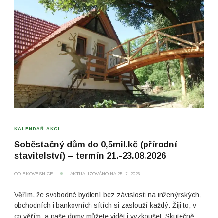
KALENDÁŘ AKCÍ
Soběstačný dům do 0,5mil.kč (přírodní
stavitelství) – termín 21.-23.08.2026
OD
EKOVESNICE
AKTUALIZOVÁNO NA
25. 7. 2026
Věřím, že svobodné bydlení bez závislosti na inženýrských,
obchodních i bankovních sítích si zaslouží každý. Žiji to, v
co věřím, a naše domy můžete vidět i vyzkoušet. Skutečně